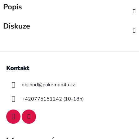
Popis
Diskuze
Z
á
Kontakt
p
a
obchod
@
pokemon4u.cz
t
í
+420775151242 (10-18h)