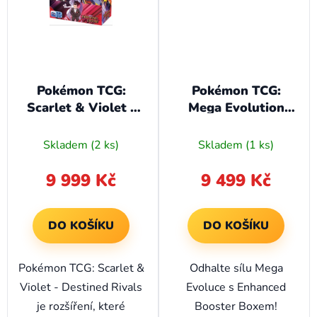
Pokémon TCG:
Pokémon TCG:
Scarlet & Violet -
Mega Evolution
Destined Rivals -
Enhanced Booster
Booster Box
Box
Skladem
(2 ks)
Skladem
(1 ks)
9 999 Kč
9 499 Kč
DO KOŠÍKU
DO KOŠÍKU
Pokémon TCG: Scarlet &
Odhalte sílu Mega
Violet - Destined Rivals
Evoluce s Enhanced
je rozšíření, které
Booster Boxem!