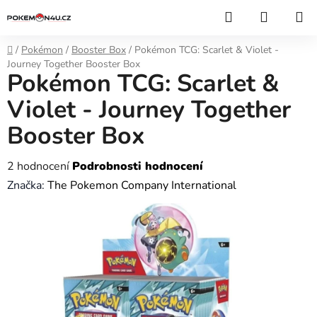
Přejít
Hledat
NÁKUP
na
KOŠÍK
obsah
Domů
/
Pokémon
/
Booster Box
/
Pokémon TCG: Scarlet & Violet -
Journey Together Booster Box
Pokémon TCG: Scarlet &
Violet - Journey Together
Booster Box
Průměrné
2 hodnocení
Podrobnosti hodnocení
hodnocení
Značka:
The Pokemon Company International
produktu
je
4,0
z
5
hvězdiček.