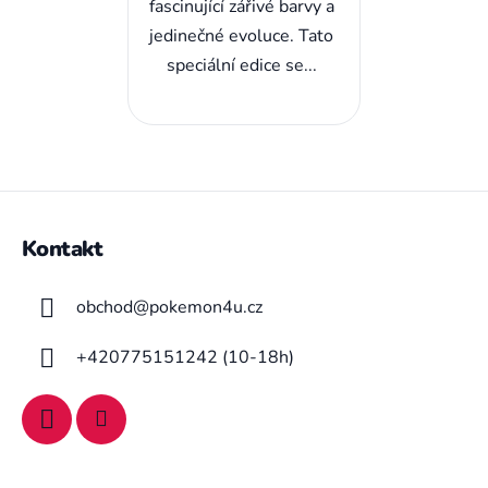
fascinující zářivé barvy a
jedinečné evoluce. Tato
speciální edice se...
Z
á
Kontakt
p
a
obchod
@
pokemon4u.cz
t
í
+420775151242 (10-18h)