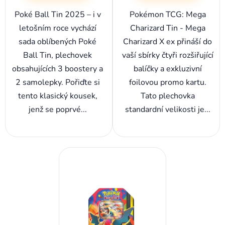
Poké Ball Tin 2025 – i v
Pokémon TCG: Mega
letošním roce vychází
Charizard Tin - Mega
sada oblíbených Poké
Charizard X ex přináší do
Ball Tin, plechovek
vaší sbírky čtyři rozšiřující
obsahujících 3 boostery a
balíčky a exkluzivní
2 samolepky. Pořiďte si
foilovou promo kartu.
tento klasický kousek,
Tato plechovka
jenž se poprvé...
standardní velikosti je...