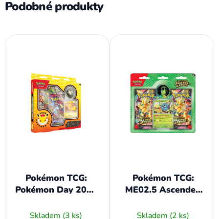
Podobné produkty
Pokémon TCG:
Pokémon TCG:
Pokémon Day 2026
ME02.5 Ascended
Collection
Heroes - 2-Pack
Blister Erika's
Skladem
(3 ks)
Skladem
(2 ks)