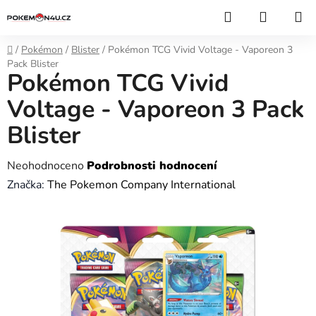
Přejít
Hledat
NÁKUP
na
KOŠÍK
obsah
Domů
/
Pokémon
/
Blister
/
Pokémon TCG Vivid Voltage - Vaporeon 3
Pack Blister
Pokémon TCG Vivid
Voltage - Vaporeon 3 Pack
Blister
Průměrné
Neohodnoceno
Podrobnosti hodnocení
hodnocení
Značka:
The Pokemon Company International
produktu
je
0,0
z
5
hvězdiček.