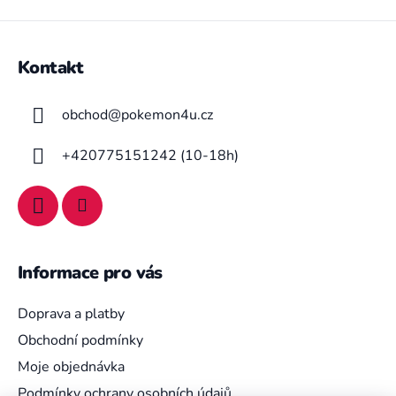
Z
á
Kontakt
p
a
obchod
@
pokemon4u.cz
t
í
+420775151242 (10-18h)
Informace pro vás
Doprava a platby
Obchodní podmínky
Moje objednávka
Podmínky ochrany osobních údajů