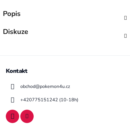
Popis
Diskuze
Z
á
Kontakt
p
a
obchod
@
pokemon4u.cz
t
í
+420775151242 (10-18h)