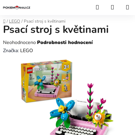
Přejít
Hledat
NÁKUP
na
KOŠÍK
obsah
Domů
/
LEGO
/
Psací stroj s květinami
Psací stroj s květinami
Průměrné
Neohodnoceno
Podrobnosti hodnocení
hodnocení
Značka:
LEGO
produktu
je
0,0
z
5
hvězdiček.