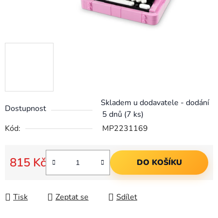
Skladem u dodavatele - dodání
Dostupnost
5 dnů
(7 ks)
Kód:
MP2231169
815 Kč
DO KOŠÍKU
Měrná cena:
Tisk
Zeptat se
Sdílet