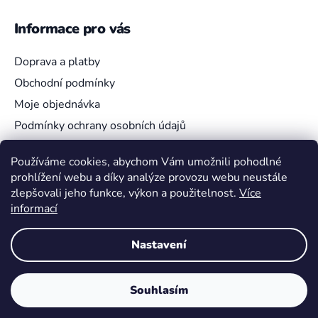
Informace pro vás
Doprava a platby
Obchodní podmínky
Moje objednávka
Podmínky ochrany osobních údajů
Používáme cookies, abychom Vám umožnili pohodlné
prohlížení webu a díky analýze provozu webu neustále
Vyhledávání
zlepšovali jeho funkce, výkon a použitelnost.
Více
informací
HLEDAT
Nastavení
Souhlasím
Vytvořil Shoptet
Copyright 2026
Pokemon4U
. Všechna práva vyhrazena.