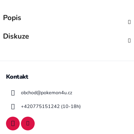
Popis
Diskuze
Z
á
Kontakt
p
a
obchod
@
pokemon4u.cz
t
í
+420775151242 (10-18h)