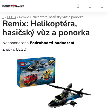
Přejít
Hledat
NÁKUP
na
KOŠÍK
obsah
Domů
/
LEGO
/
Remix: Helikoptéra, hasičský vůz a ponorka
Remix: Helikoptéra,
hasičský vůz a ponorka
Průměrné
Neohodnoceno
Podrobnosti hodnocení
hodnocení
Značka:
LEGO
produktu
je
0,0
z
5
hvězdiček.