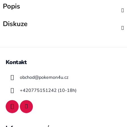
Popis
Diskuze
Z
á
Kontakt
p
a
obchod
@
pokemon4u.cz
t
í
+420775151242 (10-18h)