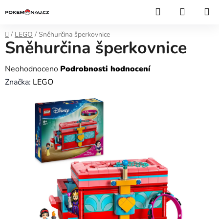
Přejít
Hledat
NÁKUP
na
KOŠÍK
obsah
Domů
/
LEGO
/
Sněhurčina šperkovnice
Sněhurčina šperkovnice
Průměrné
Neohodnoceno
Podrobnosti hodnocení
hodnocení
Značka:
LEGO
produktu
je
0,0
z
5
hvězdiček.