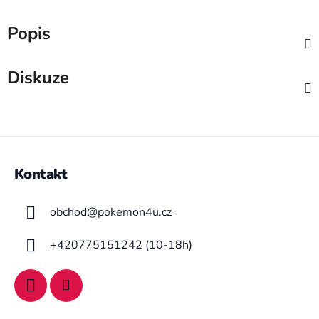
Popis
Diskuze
Z
á
Kontakt
p
a
obchod
@
pokemon4u.cz
t
í
+420775151242 (10-18h)