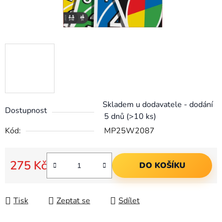
Skladem u dodavatele - dodání
Dostupnost
5 dnů
(>10 ks)
Kód:
MP25W2087
275 Kč
DO KOŠÍKU
Měrná cena:
Tisk
Zeptat se
Sdílet