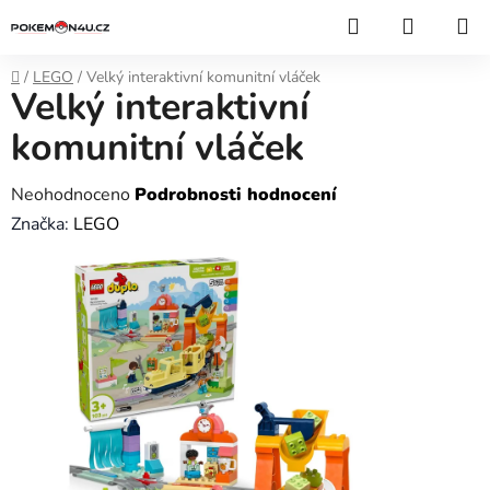
Přejít
Hledat
NÁKUP
na
KOŠÍK
obsah
Domů
/
LEGO
/
Velký interaktivní komunitní vláček
Velký interaktivní
komunitní vláček
Průměrné
Neohodnoceno
Podrobnosti hodnocení
hodnocení
Značka:
LEGO
produktu
je
0,0
z
5
hvězdiček.