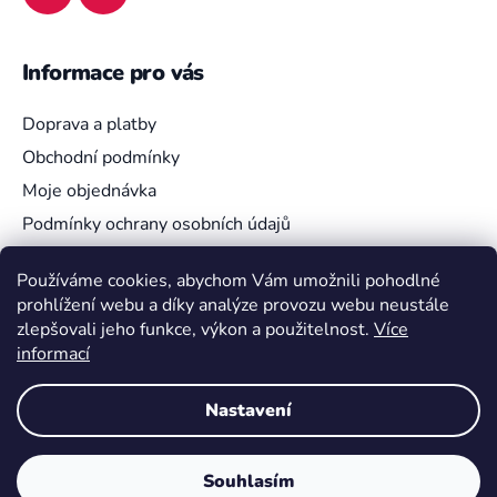
Informace pro vás
Doprava a platby
Obchodní podmínky
Moje objednávka
Podmínky ochrany osobních údajů
Používáme cookies, abychom Vám umožnili pohodlné
prohlížení webu a díky analýze provozu webu neustále
Vyhledávání
zlepšovali jeho funkce, výkon a použitelnost.
Více
informací
HLEDAT
Nastavení
Souhlasím
Vytvořil Shoptet