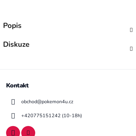
Popis
Diskuze
Z
á
Kontakt
p
a
obchod
@
pokemon4u.cz
t
í
+420775151242 (10-18h)