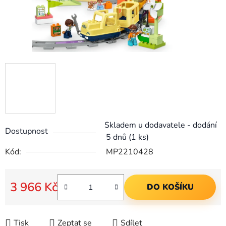
Skladem u dodavatele - dodání
Dostupnost
5 dnů
(1 ks)
Kód:
MP2210428
3 966 Kč
DO KOŠÍKU
Měrná cena:
Tisk
Zeptat se
Sdílet