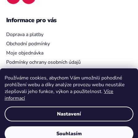
Informace pro vás
Doprava a platby
Obchodní podmínky
Moje objednávka
Podmínky ochrany osobních údajů
Používáme cookies, abychom Vám umožnili pohodlné
prohlížení webu a díky analýze provozu webu neustále
Vyhledávání
zlepšovali jeho funkce, výkon a použitelnost.
Více
informací
HLEDAT
Nastavení
Souhlasím
Vytvořil Shoptet