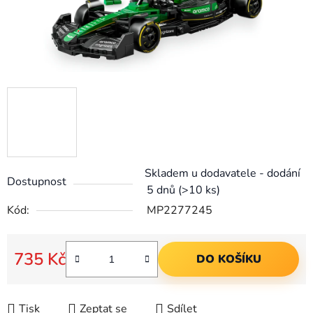
Skladem u dodavatele - dodání
Dostupnost
5 dnů
(>10 ks)
Kód:
MP2277245
735 Kč
DO KOŠÍKU
Měrná cena:
Tisk
Zeptat se
Sdílet