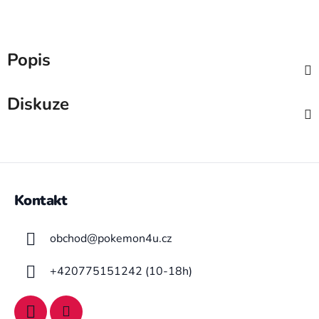
Popis
Diskuze
Z
á
Kontakt
p
a
obchod
@
pokemon4u.cz
t
í
+420775151242 (10-18h)