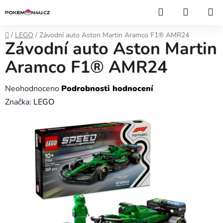
Přejít
Hledat
NÁKUP
na
KOŠÍK
obsah
Domů
/
LEGO
/
Závodní auto Aston Martin Aramco F1® AMR24
Závodní auto Aston Martin
Aramco F1® AMR24
Průměrné
Neohodnoceno
Podrobnosti hodnocení
hodnocení
Značka:
LEGO
produktu
je
0,0
z
5
hvězdiček.