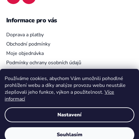
Informace pro vás
Doprava a platby
Obchodní podmínky
Moje objednávka
Podmínky ochrany osobních údajů
Používáme cookies, abychom Vám umožnili pohodlné
prohlížení webu a díky analýze provozu webu neustále
Vyhledávání
zlepšovali jeho funkce, výkon a použitelnost.
Více
informací
HLEDAT
Nastavení
Souhlasím
Vytvořil Shoptet