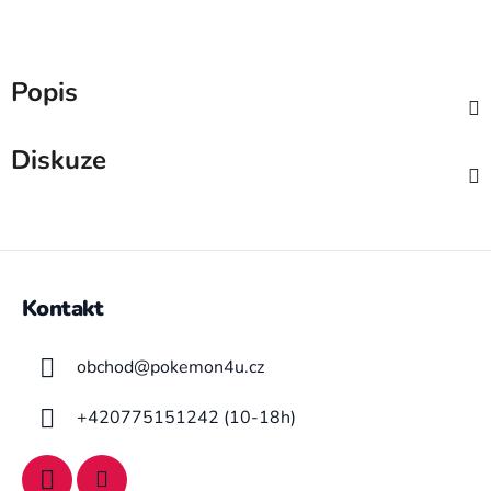
Popis
Diskuze
Z
á
Kontakt
p
a
obchod
@
pokemon4u.cz
t
í
+420775151242 (10-18h)