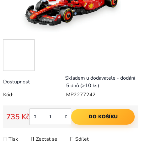
Skladem u dodavatele - dodání
Dostupnost
5 dnů
(>10 ks)
Kód:
MP2277242
735 Kč
DO KOŠÍKU
Měrná cena:
Tisk
Zeptat se
Sdílet