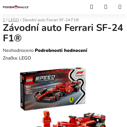
Přejít
Hledat
NÁKUP
na
KOŠÍK
obsah
Domů
/
LEGO
/
Závodní auto Ferrari SF-24 F1®
Závodní auto Ferrari SF-24
F1®
Průměrné
Neohodnoceno
Podrobnosti hodnocení
hodnocení
Značka:
LEGO
produktu
je
0,0
z
5
hvězdiček.