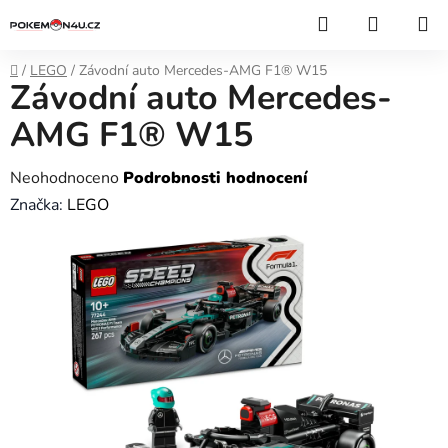
Přejít
Hledat
NÁKUP
na
KOŠÍK
obsah
Domů
/
LEGO
/
Závodní auto Mercedes-AMG F1® W15
Závodní auto Mercedes-
AMG F1® W15
Průměrné
Neohodnoceno
Podrobnosti hodnocení
hodnocení
Značka:
LEGO
produktu
je
0,0
z
5
hvězdiček.