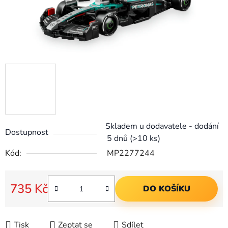
Skladem u dodavatele - dodání
Dostupnost
5 dnů
(>10 ks)
Kód:
MP2277244
735 Kč
DO KOŠÍKU
Měrná cena:
Tisk
Zeptat se
Sdílet