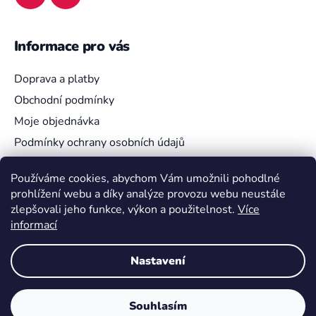
Informace pro vás
Doprava a platby
Obchodní podmínky
Moje objednávka
Podmínky ochrany osobních údajů
Používáme cookies, abychom Vám umožnili pohodlné
prohlížení webu a díky analýze provozu webu neustále
Vyhledávání
zlepšovali jeho funkce, výkon a použitelnost.
Více
informací
HLEDAT
Nastavení
Souhlasím
Vytvořil Shoptet