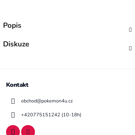
Popis
Diskuze
Z
á
Kontakt
p
a
obchod
@
pokemon4u.cz
t
í
+420775151242 (10-18h)