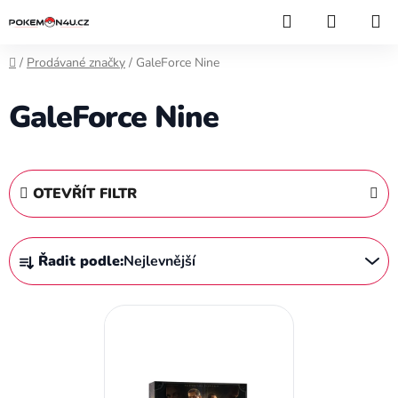
Přejít
Hledat
NÁKUP
na
KOŠÍK
obsah
Domů
/
Prodávané značky
/
GaleForce Nine
GaleForce Nine
OTEVŘÍT FILTR
Ř
Řadit podle:
Nejlevnější
a
z
V
e
ý
n
p
í
i
p