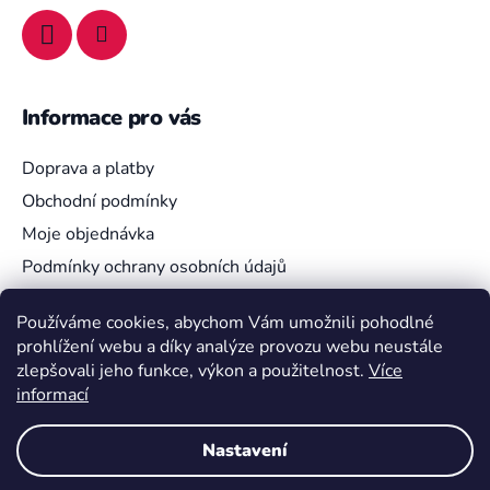
y
v
ý
p
i
Informace pro vás
s
u
Doprava a platby
Obchodní podmínky
Moje objednávka
Podmínky ochrany osobních údajů
Používáme cookies, abychom Vám umožnili pohodlné
prohlížení webu a díky analýze provozu webu neustále
Vyhledávání
zlepšovali jeho funkce, výkon a použitelnost.
Více
informací
HLEDAT
Nastavení