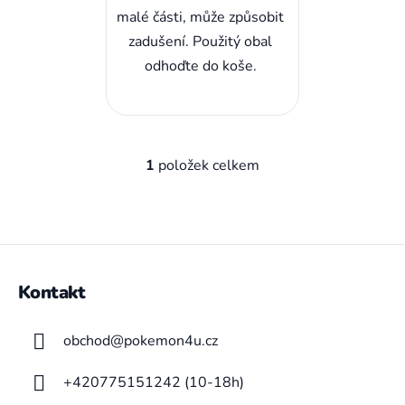
malé části, může způsobit
zadušení. Použitý obal
odhoďte do koše.
1
položek celkem
O
v
l
á
Z
d
a
á
Kontakt
c
p
í
a
p
obchod
@
pokemon4u.cz
t
r
í
v
+420775151242 (10-18h)
k