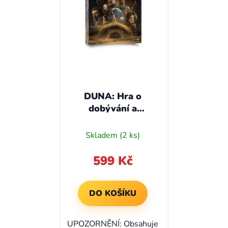
s
r
p
o
r
d
o
u
d
k
u
t
k
ů
t
DUNA: Hra o
dobývání a
ů
diplomacii
Skladem
(2 ks)
599 Kč
DO KOŠÍKU
UPOZORNĚNÍ: Obsahuje