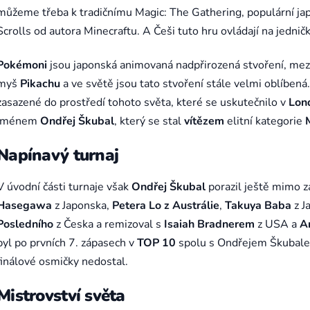
můžeme třeba k tradičnímu Magic: The Gathering, populární ja
Scrolls od autora Minecraftu. A Češi tuto hru ovládají na jednič
Pokémoni
jsou japonská animovaná nadpřirozená stvoření, mezi k
myš
Pikachu
a ve světě jsou tato stvoření stále velmi oblíbená
zasazené do prostředí tohoto světa, které se uskutečnilo v
Lon
jménem
Ondřej
Škubal
, který se stal
vítězem
elitní kategorie
Napínavý turnaj
V úvodní části turnaje však
Ondřej Škubal
porazil ještě mimo 
Hasegawa
z Japonska,
Petera Lo z Austrálie
,
Takuya Baba
z J
Posledního
z Česka a remizoval s
Isaiah Bradnerem
z USA a
A
byl po prvních 7. zápasech v
TOP 10
spolu s Ondřejem Škubalem
finálové osmičky nedostal.
Mistrovství světa