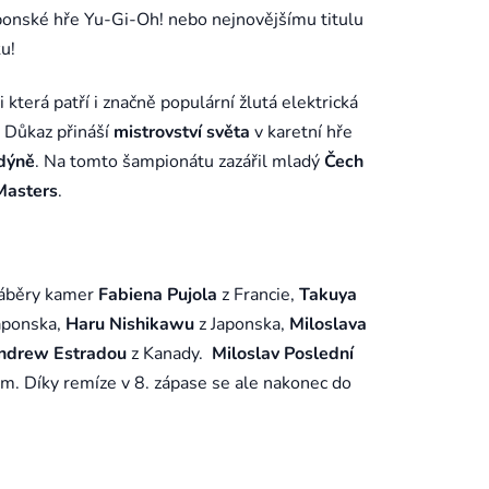
ponské hře Yu-Gi-Oh! nebo nejnovějšímu titulu
ku!
terá patří i značně populární žlutá elektrická
. Důkaz přináší
mistrovství světa
v karetní hře
dýně
. Na tomto šampionátu zazářil mladý
Čech
Masters
.
záběry kamer
Fabiena Pujola
z Francie,
Takuya
aponska,
Haru Nishikawu
z Japonska,
Miloslava
ndrew Estradou
z Kanady.
Miloslav Poslední
. Díky remíze v 8. zápase se ale nakonec do