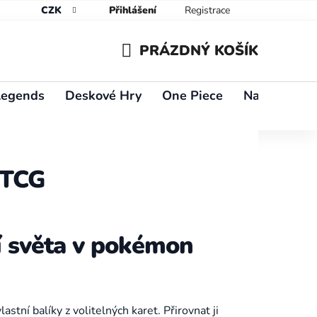
CZK
Přihlášení
Registrace
PRÁZDNÝ KOŠÍK
NÁKUPNÍ
Legends
Deskové Hry
One Piece
Naruto
Y
KOŠÍK
 TCG
í světa v pokémon
astní balíky z volitelných karet. Přirovnat ji