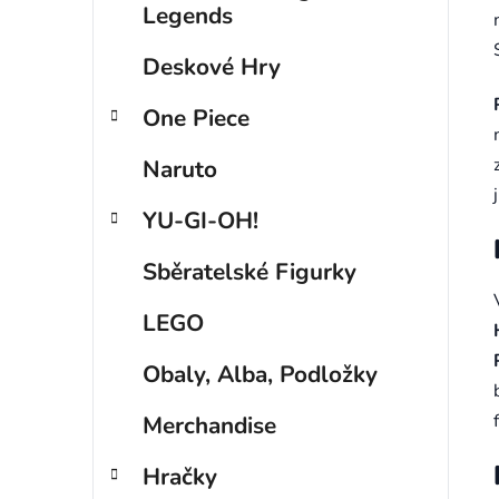
p
Legends
a
Deskové Hry
n
e
One Piece
l
Naruto
YU-GI-OH!
Sběratelské Figurky
LEGO
Obaly, Alba, Podložky
Merchandise
Hračky