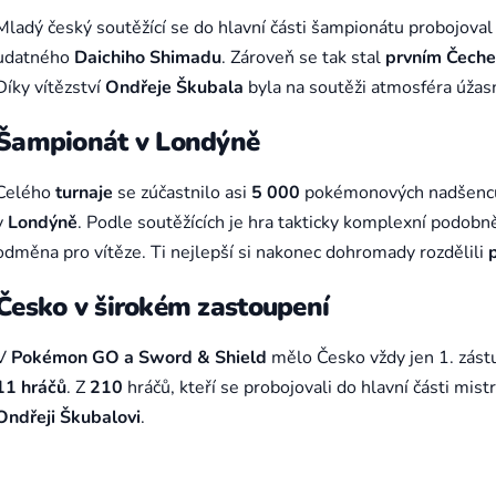
Mladý český soutěžící se do hlavní části šampionátu probojoval
udatného
Daichiho Shimadu
. Zároveň se tak stal
prvním Čech
Díky vítězství
Ondřeje
Škubala
byla na soutěži atmosféra úžasná
Šampionát v Londýně
Celého
turnaje
se zúčastnilo asi
5 000
pokémonových nadšenc
v
Londýně
. Podle soutěžících je hra takticky komplexní podobn
odměna pro vítěze. Ti nejlepší si nakonec dohromady rozdělili
Česko v širokém zastoupení
V
Pokémon GO a Sword & Shield
mělo Česko vždy jen 1. zást
11 hráčů
. Z
210
hráčů, kteří se probojovali do hlavní části mist
Ondřeji Škubalovi
.