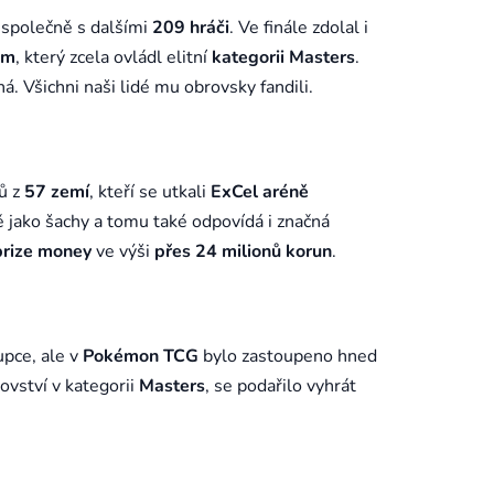
 společně s dalšími
209 hráči
. Ve finále zdolal i
em
, který zcela ovládl elitní
kategorii Masters
.
. Všichni naši lidé mu obrovsky fandili.
ů z
57 zemí
, kteří se utkali
ExCel aréně
ě jako šachy a tomu také odpovídá i značná
prize money
ve výši
přes 24 milionů korun
.
upce, ale v
Pokémon TCG
bylo zastoupeno hned
rovství v kategorii
Masters
, se podařilo vyhrát