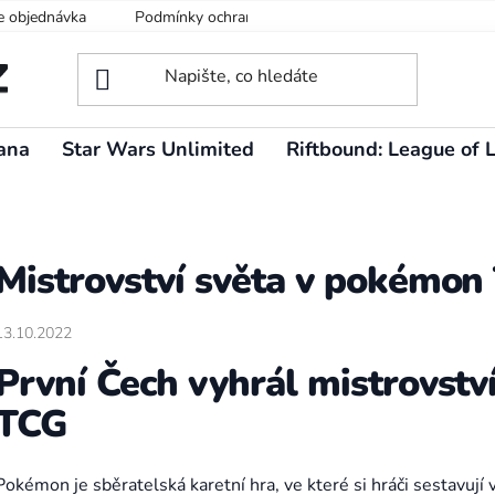
e objednávka
Podmínky ochrany osobních údajů
ana
Star Wars Unlimited
Riftbound: League of 
Mistrovství světa v pokémon
13.10.2022
První Čech vyhrál mistrovstv
TCG
Pokémon je sběratelská karetní hra, ve které si hráči sestavují vl