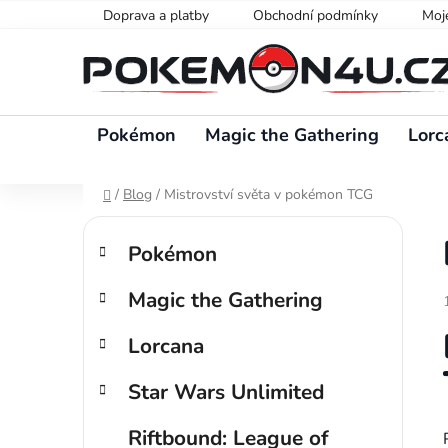
Přejít
Doprava a platby
Obchodní podmínky
Moj
na
obsah
Pokémon
Magic the Gathering
Lorc
Domů
/
Blog
/
Mistrovství světa v pokémon TCG
P
K
Přeskočit
o
Pokémon
a
kategorie
s
t
Magic the Gathering
t
e
g
r
Lorcana
o
a
r
n
Star Wars Unlimited
i
n
e
í
Riftbound: League of